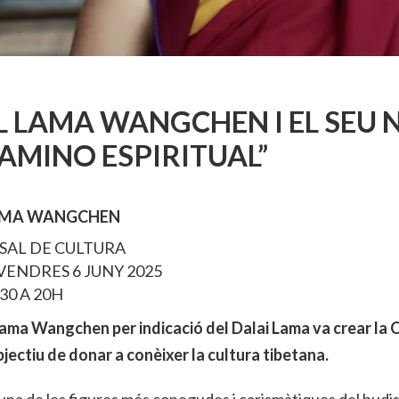
L LAMA WANGCHEN I EL SEU 
AMINO ESPIRITUAL”
MA WANGCHEN
SAL DE CULTURA
VENDRES 6 JUNY 2025
.30 A 20H
lama Wangchen per indicació del Dalai Lama va crear la 
bjectiu de donar a conèixer la cultura tibetana.
una de les figures més conegudes i carismàtiques del budis