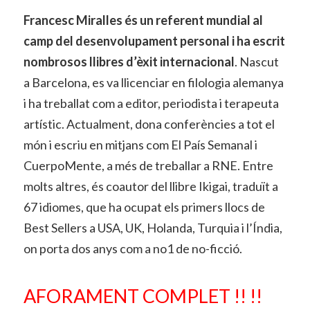
Francesc Miralles és un referent mundial al
camp del desenvolupament personal i ha escrit
nombrosos llibres d’èxit internacional
. Nascut
a Barcelona, ​​es va llicenciar en filologia alemanya
i ha treballat com a editor, periodista i terapeuta
artístic. Actualment, dona conferències a tot el
món i escriu en mitjans com El País Semanal i
CuerpoMente, a més de treballar a RNE. Entre
molts altres, és coautor del llibre Ikigai, traduït a
67 idiomes, que ha ocupat els primers llocs de
Best Sellers a USA, UK, Holanda, Turquia i l’Índia,
on porta dos anys com a no1 de no-ficció.
AFORAMENT COMPLET !! !!