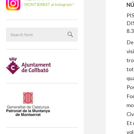
NÚ
MONTSERRAT al Instagram !
PI
DI
8.
Des
vis
tro
to
qua
Pos
Foc
mol
Civ
Et 
vol