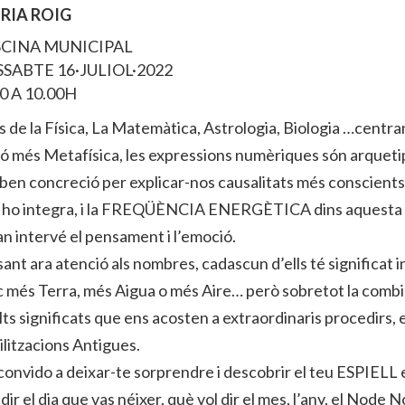
RIA ROIG
SCINA MUNICIPAL
SSABTE 16·JULIOL·2022
30 A 10.00H
 de la Física, La Matemàtica, Astrologia, Biologia …centran
ió més Metafísica, les expressions numèriques són arqueti
ben concreció per explicar-nos causalitats més conscient
t ho integra, i la FREQÜÈNCIA ENERGÈTICA dins aquesta 
n intervé el pensament i l’emoció.
ant ara atenció als nombres, cadascun d’ells té significat 
 més Terra, més Aigua o més Aire… però sobretot la combina
ts significats que ens acosten a extraordinaris procedirs,
ilitzacions Antigues.
convido a deixar-te sorprendre i descobrir el teu ESPIELL 
 dir el dia que vas néixer, què vol dir el mes, l’any, el Node