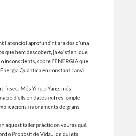
t l’atenció i aprofundint ara des d’una
ps que hem descobert, ja existien, que
s o inconscients, sobre l’ENERGIA que
Energia Quàntica en constant canvi
intrínsec: Més Ying o Yang, més
ció d’ells en dates i xifres, omple
 explicacions i raonaments de grans
en aquest taller pràctic on veuràs què
 Nord o Propòsit de Vida… de qui ets