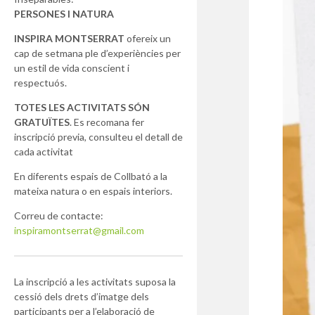
PERSONES I NATURA
INSPIRA MONTSERRAT
ofereix un
cap de setmana ple d’experiències per
un estil de vida conscient i
respectuós.
TOTES LES ACTIVITATS SÓN
GRATUÏTES
. Es recomana fer
inscripció previa, consulteu el detall de
cada activitat
En diferents espais de Collbató a la
mateixa natura o en espais interiors.
Correu de contacte:
inspiramontserrat@gmail.com
La inscripció a les activitats suposa la
cessió dels drets d’imatge dels
participants per a l’elaboració de