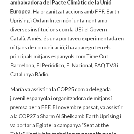
ambaixadora del Pacte Climàtic de la Unió
Europea
. Ha organitzat accions amb FFF, Earth
Uprising i Oxfam Intermón juntament amb
diverses institucions com la UE i el Govern
Català. A més, és una portaveu experimentada en
mitjans de comunicació, i ha aparegut en els
principals mitjans espanyols com Time Out
Barcelona, El Periódico, El Nacional, FAQ TV3 i
Catalunya Ràdio.
María va assistir a la COP25 com a delegada
juvenil espanyola i organitzadora de mitjans i
premsa per a FFF. El novembre passat, va assistir
a la COP27 a Sharm Al Sheik amb Earth Uprising i
va portar a Egipte la campanya “Seat at the
Table”.
L’activista treballa per garantir que la