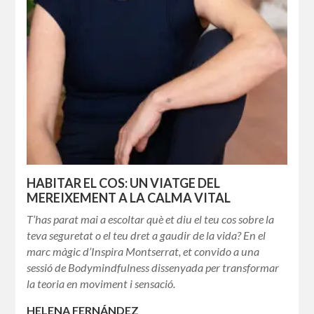
HABITAR EL COS: UN VIATGE DEL
MEREIXEMENT A LA CALMA VITAL
T’has parat mai a escoltar què et diu el teu cos sobre la
teva seguretat o el teu dret a gaudir de la vida? En el
marc màgic d’Inspira Montserrat, et convido a una
sessió de Bodymindfulness dissenyada per transformar
la teoria en moviment i sensació.
HELENA FERNÁNDEZ