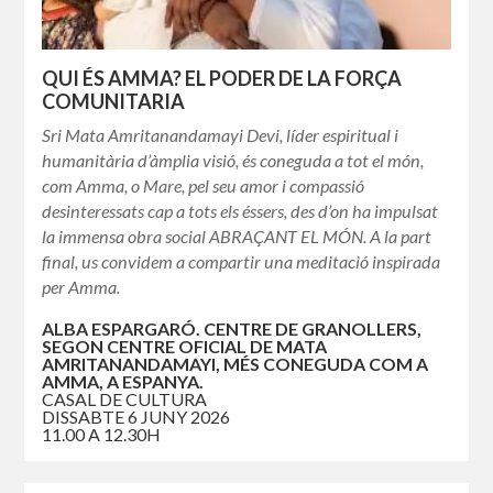
QUI ÉS AMMA? EL PODER DE LA FORÇA
COMUNITARIA
Sri Mata Amritanandamayi Devi, líder espiritual i
humanitària d’àmplia visió, és coneguda a tot el món,
com Amma, o Mare, pel seu amor i compassió
desinteressats cap a tots els éssers, des d’on ha impulsat
la immensa obra social ABRAÇANT EL MÓN. A la part
final, us convidem a compartir una meditació inspirada
per Amma.
ALBA ESPARGARÓ. CENTRE DE GRANOLLERS,
SEGON CENTRE OFICIAL DE MATA
AMRITANANDAMAYI, MÉS CONEGUDA COM A
AMMA, A ESPANYA.
CASAL DE CULTURA
DISSABTE 6 JUNY 2026
11.00 A 12.30H