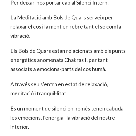
Per deixar-nos portar cap al Silenci Intern.
La Meditació amb Bols de Quars serveix per
relaxar el cos i la ment en rebre tant el so com la
vibració.
Els Bols de Quars estan relacionats amb els punts
energètics anomenats Chakras I, per tant
associats a emocions-parts del cos humà.
A través seu s’entra en estat de relaxació,
meditació i tranquil·litat.
És un moment de silenci on només tenen cabuda
les emocions, l’energia i la vibració del nostre
interior.